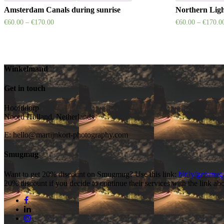
Amsterdam Canals during sunrise
Northern Ligh
€
60.00
–
€
170.00
€
60.00
–
€
170.0
Winkelmand
Get in touch
Hoofddorp
Noord Holland, Netherlands
E:
hello@martijnkort-photography.com
Smugmug
Want to get 20% discount on Smugmug? Use this link:
bit.ly/getsmu
20% discount if you decide to continue their services with the link ab