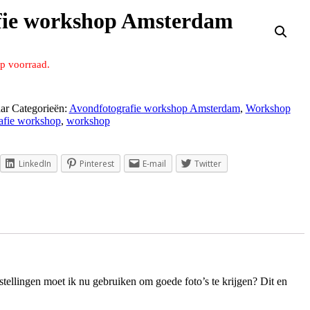
fie workshop Amsterdam
op voorraad.
ar
Categorieën:
Avondfotografie workshop Amsterdam
,
Workshop
afie workshop
,
workshop
LinkedIn
Pinterest
E-mail
Twitter
nstellingen moet ik nu gebruiken om goede foto’s te krijgen? Dit en