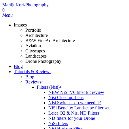
MartijnKort-Photography
0
Menu
Images
Portfolio
Architecture
B&W FineArt Architecture
Aviation
Cityscapes
Landscapes
Drone Photography
Blog
Tutorials & Reviews
Blog
Reviews
Filters (Nisi)
NEW NiSi V6 filter kit review
Nisi Close-up Lens
Nisi Switch – do we need it?
NiSi Benelux Landscape filter set
Leica Q2 & Nisi ND Filters
ND filters for your Drone
NiSi filters
Nisi Horizon Filter