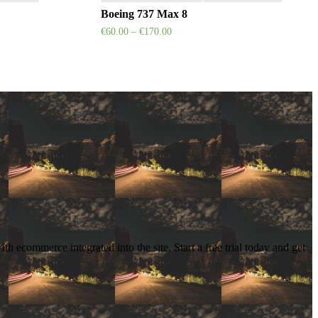
Boeing 737 Max 8
€
60.00
–
€
170.00
h ecommerce integrated into the site. Start a free trial today and get