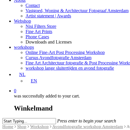
About
Contact
Vastgoed, Woning & Architectuur Fotograaf Amsterdam
Artist statement | Awards
Webshop
Nisi Filters Store
Fine Art Prints
Phone Cases
Downloads and Licenses
workshops
Online Fine-Art Post Processing Workshop
Cursus Avondfotografie Amsterdam
Fine Art Architectuur fotografie & Post Processing Wor
workshop lange sluitertijden en avond fotografie
NL
EN
0
was successfully added to your cart.
Winkelmand
Press enter to begin your search
Home
Shop
Workshop
Avondfotografie workshop Amsterdam
Av