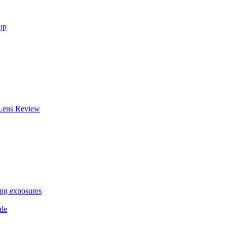
up
Lens Review
ong exposures
ule