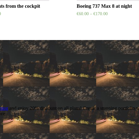
ts from the cockpit
Boeing 737 Max 8 at night
0
€
60.00
–
€
170.00
gmug
and enjoy 20% discount on all plans! Create a stunning portfolio wit
ove.