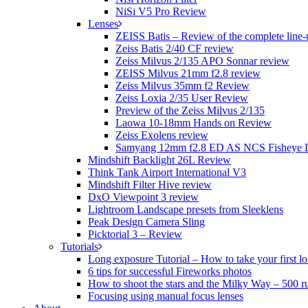
NiSi V5 Pro Review
Lenses
ZEISS Batis – Review of the complete line-
Zeiss Batis 2/40 CF review
Zeiss Milvus 2/135 APO Sonnar review
ZEISS Milvus 21mm f2.8 review
Zeiss Milvus 35mm f2 Review
Zeiss Loxia 2/35 User Review
Preview of the Zeiss Milvus 2/135
Laowa 10-18mm Hands on Review
Zeiss Exolens review
Samyang 12mm f2.8 ED AS NCS Fisheye 
Mindshift Backlight 26L Review
Think Tank Airport International V3
Mindshift Filter Hive review
DxO Viewpoint 3 review
Lightroom Landscape presets from Sleeklens
Peak Design Camera Sling
Picktorial 3 – Review
Tutorials
Long exposure Tutorial – How to take your first l
6 tips for successful Fireworks photos
How to shoot the stars and the Milky Way – 500 r
Focusing using manual focus lenses