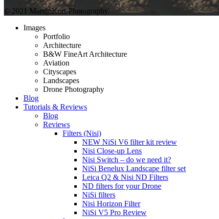
© 2021 MartijnKort-Photography.
Images
Portfolio
Architecture
B&W FineArt Architecture
Aviation
Cityscapes
Landscapes
Drone Photography
Blog
Tutorials & Reviews
Blog
Reviews
Filters (Nisi)
NEW NiSi V6 filter kit review
Nisi Close-up Lens
Nisi Switch – do we need it?
NiSi Benelux Landscape filter set
Leica Q2 & Nisi ND Filters
ND filters for your Drone
NiSi filters
Nisi Horizon Filter
NiSi V5 Pro Review