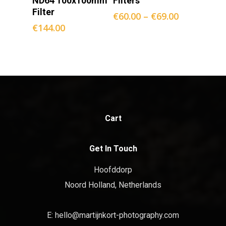
ND64 100x100mm
Filters
Filter
€
60.00
–
€
69.00
€
144.00
Cart
Get In Touch
Hoofddorp
Noord Holland, Netherlands
E:
hello@martijnkort-photography.com