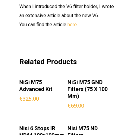
When I introduced the V6 filter holder, I wrote
an extensive article about the new V6.
You can find the article
here
.
Related Products
Add To
Select
NiSi M75
NiSi M75 GND
Cart
Options
Advanced Kit
Filters (75 X 100
Mm)
€
325.00
€
69.00
Add To
Select
Nisi 6 Stops IR
Nisi M75 ND
Cart
Options